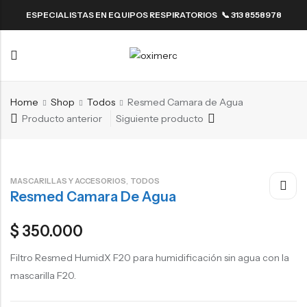
ESPECIALISTAS EN EQUIPOS RESPIRATORIOS 📞 313 8558978
Back
Back
Resmed
ResMed
Back
Back
Fisher & Paykel
Home
Shop
Todos
Resmed Camara de Agua
Resmed
ResMed
Producto anterior
Siguiente producto
Fisher & Paykel
,
MASCARILLAS Y ACCESORIOS
TODOS
Resmed Camara De Agua
$
350.000
Filtro Resmed HumidX F20 para humidificación sin agua con la
mascarilla F20.