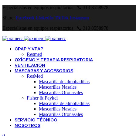
Especialistas en equipos respiratorios 📞 313 8558978
Share:
Facebook
LinkedIn
TikTok
Instagram
Especialistas en equipos respiratorios 📞 313 8558978
CPAP Y VPAP
Resmed
OXÍGENO Y TERAPIA RESPIRATORIA
VENTILACIÓN
MASCARAS Y ACCESORIOS
ResMed
Mascarilla de almohadillas
Mascarillas Nasales
Mascarillas Oronasales
Fisher & Paykel
Mascarilla de almohadillas
Mascarillas Nasales
Mascarillas Oronasales
SERVICIO TÉCNICO
NOSOTROS
0