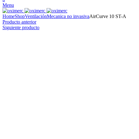
Menu
Home
Shop
Ventilación
Mecanica no invasiva
AirCurve 10 ST-A
Producto anterior
Siguiente producto