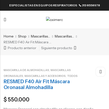
ESPECIALISTAS EN EQUIPOS RESPIRATORIOS 📞 313 8558978
Back
Back
Resmed
ResMed
Back
Back
Fisher & Paykel
Home
Shop
Mascarillas y accesorios
Mascarillas Oronasales
Resmed
ResMed
RESMED F40 Air Fit Máscara Oronasal Almohadilla
Producto anterior
Siguiente producto
Fisher & Paykel
,
MASCARILLA DE ALMOHADILLAS
MASCARILLAS
,
,
ORONASALES
MASCARILLAS Y ACCESORIOS
TODOS
RESMED F40 Air Fit Máscara
Oronasal Almohadilla
$
550.000