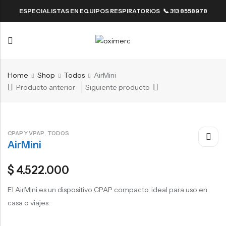
ESPECIALISTAS EN EQUIPOS RESPIRATORIOS 📞 313 8558978
Back
Back
Resmed
ResMed
Back
Back
Fisher & Paykel
Home
Shop
Todos
AirMini
Resmed
ResMed
Producto anterior
Siguiente producto
Fisher & Paykel
,
CPAP Y VPAP
TODOS
AirMini
$
4.522.000
El AirMini es un dispositivo CPAP compacto, ideal para uso en
casa o viajes.