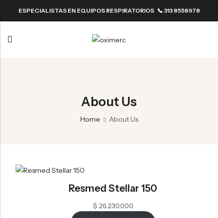
ESPECIALISTAS EN EQUIPOS RESPIRATORIOS 📞 313 8558978
Back
Back
Resmed
ResMed
Back
Back
Fisher & Paykel
Resmed
ResMed
About Us
Fisher & Paykel
Home
About Us
Resmed Stellar 150
$
26.230.000