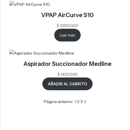
VPAP AirCurve S10
$
5.950.000
Leer más
Aspirador Succionador Medline
$
1.450.000
AÑADIR AL CARRITO
Página anterior
1
2
3
4