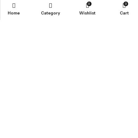
0
0
Home
Category
Wishlist
Cart
SOBRE OXIMERC
SERVICIO AL CLIENTE
CONTACTANOS